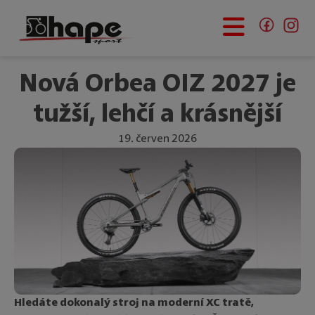
E-SHOP
Nová Orbea OIZ 2027 je
ORBEA
tužší, lehčí a krásnější
AKTUALITY
19. červen 2026
PŮJČUJEME
SERVIS
O NÁS
KONTAKT
Hledáte dokonalý stroj na moderní XC tratě,