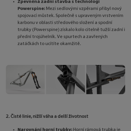
Zpevněná zadní stavba s technologí
Powerspine:
Mezi sedlovými vzpěrami přibyl nový
spojovací můstek. Společně s upraveným vrstvením
karbonu v oblasti středového složení a spodní
trubky (Powerspine) získalo kolo citelně tužší zadní i
přední trojúhelník. Ve spurtech a zavřených
zatáčkách to ucítíte okamžitě.
2. Čisté linie, nižší váha a delší životnost
Narovnání horní trubky:
Horní rámová trubka je