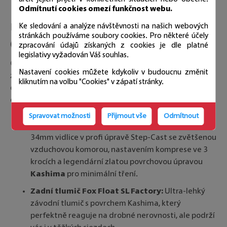
Odmítnutí cookies omezí funkčnost webu.
Dokonalé odpružení Fox Float Factory
Ke sledování a analýze návštěvnosti na našich webových
stránkách používáme soubory cookies. Pro některé účely
(120 / 120 mm)
zpracování údajů získaných z cookies je dle platné
legislativy vyžadován Váš souhlas.
Oiz 2027 nespoléhá na žádné kompromisy a je od
Nastavení cookies můžete kdykoliv v budoucnu změnit
základu navržen pro zdvihy 120 mm vpředu i vzadu. O
kliknutím na volbu "Cookies" v zápatí stránky.
dokonalé žehlení terénu se stará nejvyšší řada odpružení
od Foxu:
Spravovat možnosti
Přijmout vše
Odmítnout
Přední vidlice Fox 34 Float SC Factory:
Nejlehčí
34mm vidlice v profi úpravě Step-Cast se zvětšenou
vzduchovou komorou, nastavením komprese ve 3
krocích a legendární zlatou povrchovou úpravou
Kashima
pro minimální tření.
Zadní tlumič Fox Float SL Factory:
Ultra-lehký
závodní tlumič s povrchem Kashima, který
perfektně reaguje na drobné nerovnosti, ale podrží