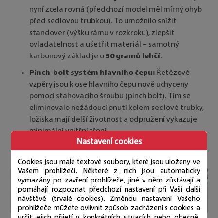
nyní zcela rovná (předchozí model měl mírný ohyb
před sedlovou trubkou). To umožnilo snížit
standover (výšku rámu v rozkroku), zlepšit
ovladatelnost a ušetřit materiál – samotný
karbonový základ je o
50 gramů lehčí
.
Pinch-bolt systém hlavního čepu:
Řetězové
vzpěry jsou k ose hlavního čepu nově uchyceny
pomocí stahovacího šroubu (pinch bolt). Tím se
eliminovalo nežádoucí pnutí kolem sedlové trubky,
ložiska mají delší životnost a odpružení vykazuje
minimální vnitřní tření.
Nastavení cookies
Cookies jsou malé textové soubory, které jsou uloženy ve
Vašem prohlížeči. Některé z nich jsou automaticky
vymazány po zavření prohlížeče, jiné v něm zůstávají a
pomáhají rozpoznat předchozí nastavení při Vaší další
návštěvě (trvalé cookies). Změnou nastavení Vašeho
prohlížeče můžete ovlivnit způsob zacházení s cookies a
určit jejich přijetí v konkrétních situacích nebo obecně.