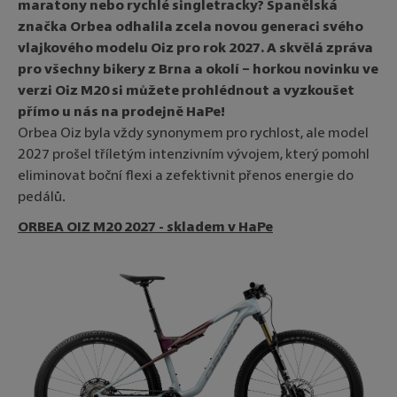
maratony nebo rychlé singletracky? Španělská
značka Orbea odhalila zcela novou generaci svého
vlajkového modelu Oiz pro rok 2027. A skvělá zpráva
pro všechny bikery z Brna a okolí – horkou novinku ve
verzi Oiz M20 si můžete prohlédnout a vyzkoušet
přímo u nás na prodejně HaPe!
Orbea Oiz byla vždy synonymem pro rychlost, ale model
2027 prošel tříletým intenzivním vývojem, který pomohl
eliminovat boční flexi a zefektivnit přenos energie do
pedálů.
ORBEA OIZ M20 2027 - skladem v HaPe