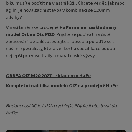
biku musíte pocítit na vlastní kůži. Chcete vědět, jak moc
agilní je nová zadní stavba v kombinaci se 120mm
zdvihy?
V naší brněnské prodejně
HaPe máme naskladněný
model Orbea Oiz M20
. Přijďte se podívat na čisté
zpracování detailů, otestujte si posed a poraďte se s
našimi specialisty, která velikost a specifikace budou
nejlepší pro vaše traily a maratonské výzvy.
ORBEA OIZ M20 2027 - skladem v HaPe
Kompletní nabídka modelů OIZ na prodejně HaPe
Budoucnost XC je tužší a rychlejší. Přijďte ji otestovat do
HaPe!