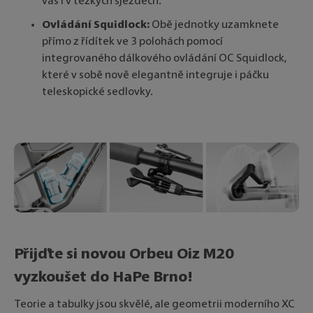
vás i v těžkých sjezdech.
Ovládání Squidlock:
Obě jednotky uzamknete
přímo z řídítek ve 3 polohách pomocí
integrovaného dálkového ovládání OC Squidlock,
které v sobě nově elegantně integruje i páčku
teleskopické sedlovky.
Přijďte si novou Orbeu Oiz M20
vyzkoušet do HaPe Brno!
Teorie a tabulky jsou skvělé, ale geometrii moderního XC