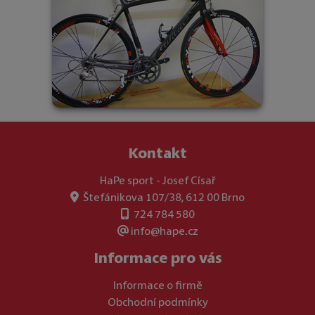
Kontakt
HaPe sport - Josef Císař
Štefánikova 107/38, 612 00 Brno
724 784 580
info@hape.cz
Informace pro vás
Informace o firmě
Obchodní podmínky