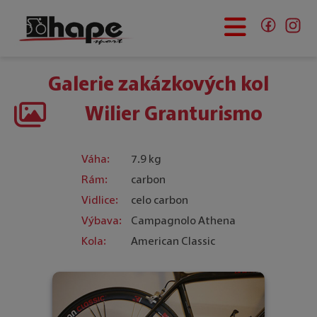
E-SHOP
Galerie zakázkových kol
ORBEA
Wilier Granturismo
AKTUALITY
PŮJČUJEME
Váha:
7.9 kg
SERVIS
Rám:
carbon
O NÁS
Vidlice:
celo carbon
Výbava:
Campagnolo Athena
KONTAKT
Kola:
American Classic